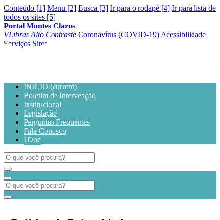
Conteúdo [1]
Menu [2]
Busca [3]
Ir para o rodapé [4]
Ir para lista de
todos os sites [5]
Portal Montes Claros
VLibras
Alto Contraste
Coronavírus (COVID-19)
Acessibilidade
Serviços
Sites
INÍCIO
(current)
Boletim de Intervenção
Institucional
Legislação
Perguntas Frequentes
Fale Conosco
1Doc